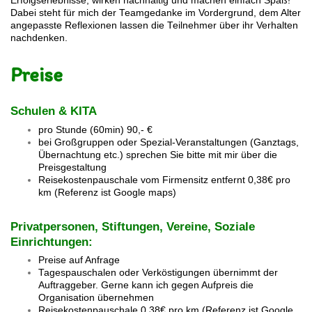
Erfolgserlebnisse, wirken nachhaltig und machen einfach Spaß!
Dabei steht für mich der Teamgedanke im Vordergrund, dem Alter
angepasste Reflexionen lassen die Teilnehmer über ihr Verhalten
nachdenken.
Preise
Schulen & KITA
pro Stunde (60min) 90
,- €
bei Großgruppen oder Spezial-Veranstaltungen (Ganztags,
Übernachtung etc.) sprechen Sie bitte mit mir über die
Preisgestaltung
Reisekostenpauschale vom Firmensitz entfernt 0,38€ pro
km (
Referenz ist Google maps)
Privatpersonen, Stiftungen, Vereine, Soziale
Einrichtungen:
Preise auf Anfrage
Tagespauschalen oder Verköstigungen übernimmt der
Auftraggeber. Gerne kann ich gegen Aufpreis die
Organisation übernehmen
Reisekostenpauschale 0,38€ pro km (Referenz ist Google