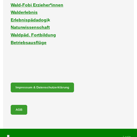
Wald-Fobi Erzieher*innen
Walderlebnis
Erlebnispädadogi
k
Naturwissenschaft
Waldpäd. Fortbildung
Betriebsausflüge
Impressum & Datenschutzerklärung
AGB
Login