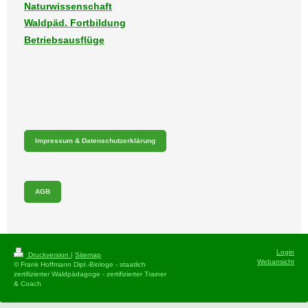
Naturwissenschaft
Waldpäd. Fortbildung
Betriebsausflüge
Impressum & Datenschutzerklärung
AGB
Login
Druckversion
|
Sitemap
Webansicht
© Frank Hoffmann Dipl.-Biologe - staatlich
zertifizierter Waldpädagoge - zertifizierter Trainer
& Coach