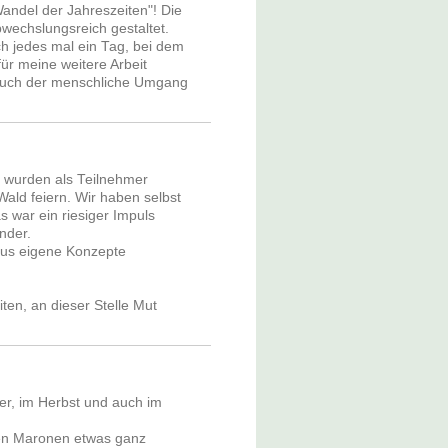
Wandel der Jahreszeiten"! Die
bwechslungsreich gestaltet.
ch jedes mal ein Tag, bei dem
für meine weitere Arbeit
auch der menschliche Umgang
r wurden als Teilnehmer
 Wald feiern. Wir haben selbst
 war ein riesiger Impuls
nder.
aus eigene Konzepte
iten, an dieser Stelle Mut
er, im Herbst und auch im
igen Maronen etwas ganz