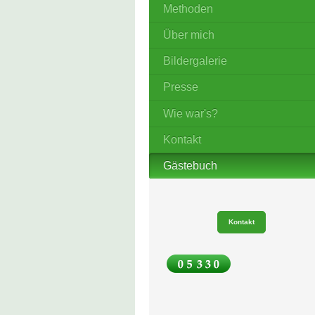
Methoden
Über mich
Bildergalerie
Presse
Wie war's?
Kontakt
Gästebuch
Kontakt