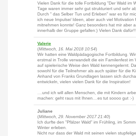
Vielen Dank für die tolle Fortbildung "Der Wald im 
Tage waren immer sehr gut strukturiert und sehr a
Durch " das Selber Tun und Erleben" war es für mi
ich neue Impulse/ Ideen, aber auch viel Motivation 
mitnehmen konnte! Ganz besonders hat mir aber 
innerhalb der Gruppe gefallen:) Vielen Dank dafür!!
Valerie
(
Mittwoch, 16. Mai 2018 10:54
)
Wir hatten eine Waldpädagogische Fortbildung. Wi
erstmal in Trolle verwandelt die ein Familenfest im
auf spielerische Weise den Wald kennengelernt. Das
sowohl für die Teilnehmer als auch später für die Ki
Anhand von Franks Grundlagen lassen sich durch
entwickeln, vielen vielen Dank für die Inspiration!
....und ich will allen Menschen, die mit Kindern arbe
machen: geht raus mit Ihnen....es tut soooo gut :-)
Juliane
(
Mittwoch, 29. November 2017 21:40
)
Ich durfte den "Pfälzer Wald" im Frühling, im Somm
Winter erleben.
Nicht nur dass der Wald mit seinen vielen stupfel