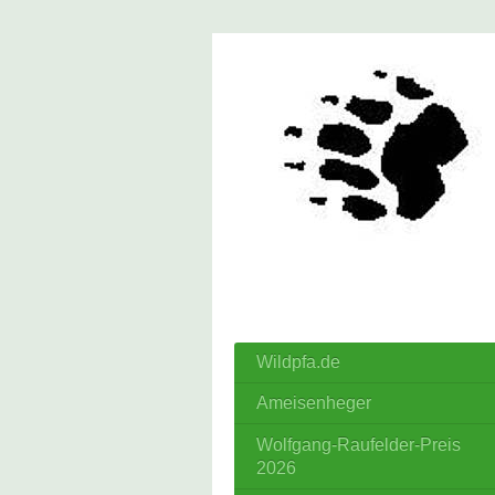
Wildpfa.de
Ameisenheger
Wolfgang-Raufelder-Preis
2026